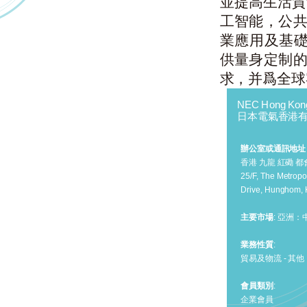
並提高生活質
工智能，公
業應用及基礎
供量身定制
求，并爲全球
NEC Hong Kong
日本電氣香港
辦公室或通訊地址
香港 九龍 紅磡 都
25/F, The Metropo
Drive, Hunghom,
主要市場
: 亞洲
業務性質
:
貿易及物流 - 其他
會員類別
:
企業會員