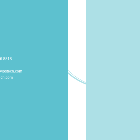
96 8818
lpstech.com
ech.com