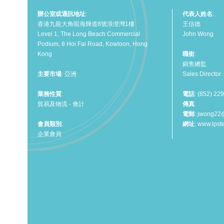
辦公室或通訊地址
:
代表人姓名
:
香港九龍大角咀海輝道8號浪澄灣1樓
王信德
Level 1, The Long Beach Commercial
John Wong
Podium, 8 Hoi Fai Road, Kowloon, Hong
Kong
職銜
:
銷售總監
主要市場
: 亞洲
Sales Director
業務性質
:
電話
: (852) 22
貿易及物流 - 會計
傳真
:
電郵
:
jwong22@
會員類別
:
網址
:
www.lpst
企業會員