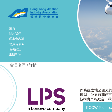
主頁
關於我們
理事會名單
會員名單
會長的話
出版刊物
會員名單 / 詳情
作爲亞太地區領先的
轉型，並透過我們市
技術實力相結合，釋
PCCW Technical