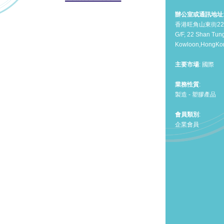
辦公室或通訊地址
香港旺角山東街2
G/F, 22 Shan Tun
Kowloon,HongKo
主要市場
: 國際
業務性質
:
製造 - 塑膠產品
會員類別
:
企業會員