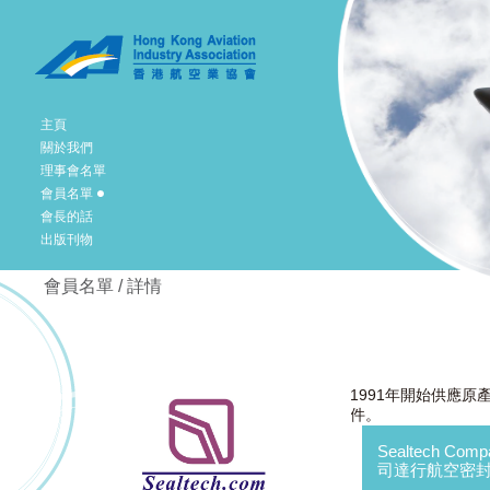
主頁
關於我們
理事會名單
會員名單
會長的話
出版刊物
會員名單 / 詳情
1991年開始供應
件。
Sealtech Comp
司達行航空密