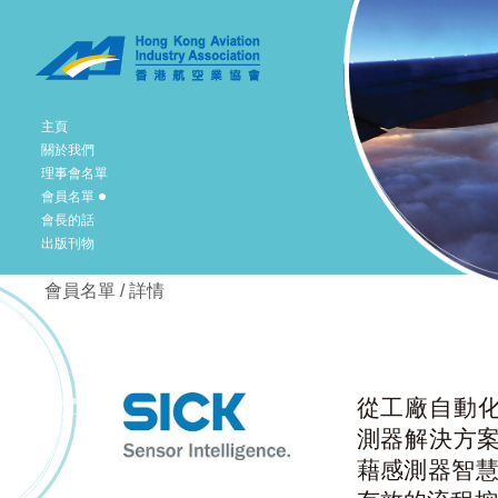
主頁
關於我們
理事會名單
會員名單
會長的話
出版刊物
會員名單 / 詳情
從工廠自動化
測器解決方案
藉感測器智