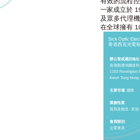
有效的流程控
一家成立於 1
及眾多代理機構
在全球擁有 1
Sick Optic Elec
香港西克光電
辦公室或通訊地址
香港觀塘鴻圖道利登
1102 Remington 
Kwun Tong Hong
主要市場
: 國際
業務性質
:
貿易及物流 - 其他
會員類別
:
企業會員