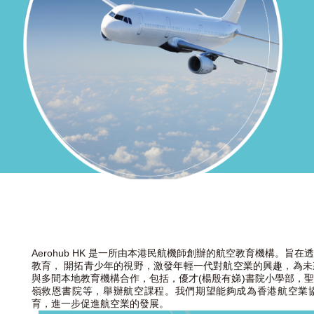
Aerohub HK 是一所由本港民航機師創辦的航空教育機構。旨
教育， 開拓青少年的視野，激發年輕一代對航空業的興趣，為
與多間本地教育機構合作，包括，優才(楊殷有娣)書院小學部，
嶺救恩書院等，舉辦航空課程。我們期望能夠成為香港航空業
育，進一步促進航空業的發展。