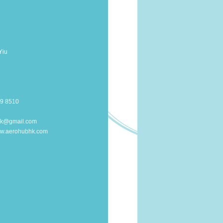
Yiu
59 8510
k@gmail.com
www.aerohubhk.com