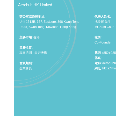
Aerohub HK Limited
辦公室或通訊地址
:
代表人姓名
:
Unit 1513B, 15F, Eastcore, 398 Kwun Tong
沈駿耀 先生
Road, Kwun Tong, Kowloon, Hong Kong
Mr. Sum Chun 
主要市場
: 香港
職銜
:
Co-Founder
業務性質
:
專業培訓 - 學術機構
電話
: (852) 98
傳真
:
會員類別
:
電郵
:
aerohubh
企業會員
網址
:
https://